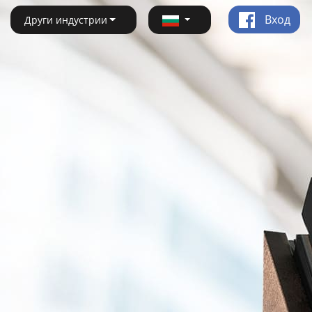
Вход
Други индустрии