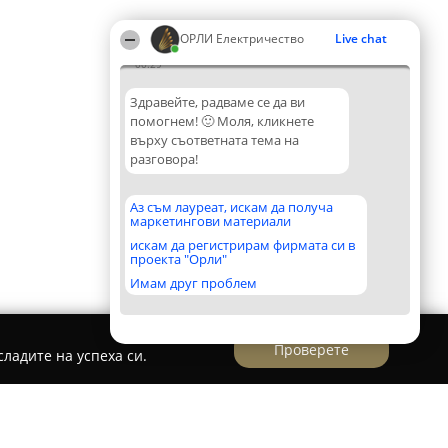
ОРЛИ Електричество
Live chat
00:29
Здравейте, радваме се да ви
помогнем! 🙂 Моля, кликнете
върху съответната тема на
разговора!
Аз съм лауреат, искам да получа
маркетингови материали
искам да регистрирам фирмата си в
проекта "Орли"
Имам друг проблем
Проверете
ладите на успеха си.