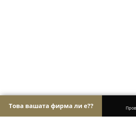
Това вашата фирма ли е??
Пров
Орли Електричество
Електроуслуги, Осветлен