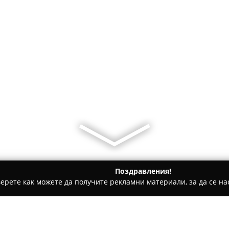
Поздравления!
ерете как можете да получите рекламни материали, за да се нас
ие, Електроматериали - София
ElectroGroup Service