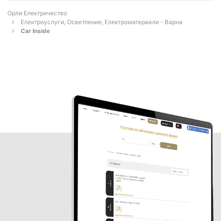
Орли Електричество
Електроуслуги, Осветление, Електроматериали - Варна
Car Inside