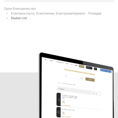
Орли Електричество
Електроуслуги, Осветление, Електроматериали - Пловдив
Eladot Ltd