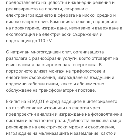
предоставянето на цялостни инженерни решения и
реализирането на проекти, свързани с
електроизграждането в сферата на ниско, средно и
високо напрежение. Компанията обхваща процесите
на проектиране, изграждане, изпитване и въвеждане в
експлоатация на електрически съоръжения и
подстанции до 110 kV.
С натрупан многогодишен опит, организацията
разполага с разнообразни услуги, които отговарят на
изискванията на съвременната енергетика. В
портфолиото влизат монтаж на трафопостове и
енергийни съоръжения, изграждане на въздушни и
подземни кабелни линии, както и абонаментно
обслужване на трансформаторни постове.
Екипът на ЕЛАДОТ е сред водещите в интегрирането
на възобновяеми източници на енергия чрез
предпроектни анализи и изграждане на фотоволтаични
системи и електроцентрали. Дейността включва също
реновиране на електрически мрежи и съоръжения,
изграждане на мълниезащита и заземление, както и