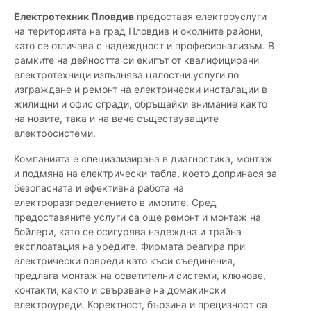
Електротехник Пловдив
предоставя електроуслуги
на територията на град Пловдив и околните райони,
като се отличава с надеждност и професионализъм. В
рамките на дейността си екипът от квалифицирани
електротехници изпълнява цялостни услуги по
изграждане и ремонт на електрически инсталации в
жилищни и офис сгради, обръщайки внимание както
на новите, така и на вече съществуващите
електросистеми.
Компанията е специализирана в диагностика, монтаж
и подмяна на електрически табла, което допринася за
безопасната и ефективна работа на
електроразпределението в имотите. Сред
предоставяните услуги са още ремонт и монтаж на
бойлери, като се осигурява надеждна и трайна
експлоатация на уредите. Фирмата реагира при
електрически повреди като къси съединения,
предлага монтаж на осветителни системи, ключове,
контакти, както и свързване на домакински
електроуреди. Коректност, бързина и прецизност са