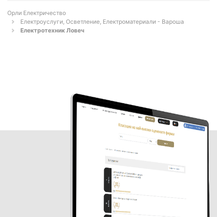
Орли Електричество
Електроуслуги, Осветление, Електроматериали - Вароша
Електротехник Ловеч