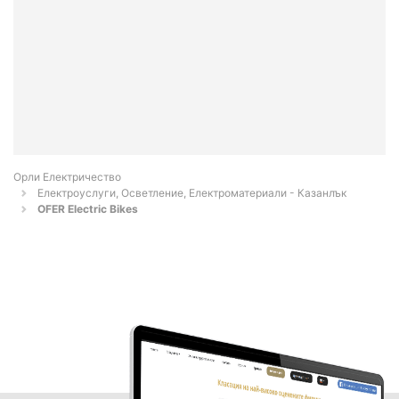
Орли Електричество
Електроуслуги, Осветление, Електроматериали - Казанлък
OFER Electric Bikes