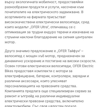
върху екологичната мобилност, предоставяйки
разнообразни продукти и услуги, насочени към
почитателите на електрическото задвижване. В
асортимента на фирмата присъстват
висококачествени електрически велосипеди, сред
които моделът „OFER Ultra“, отличаващ се с
оптимизация за трудни ендуро терени и изкачване на
стръмни наклони благодарение на силния централен
мотор.
Друго значимо предложение е „OFER Тайфун“ –
велосипед с мощен хъб мотор, предназначен за
динамично ускорение и постигане на високи скорости.
Освен готови електрически велосипеди, OFER Electric
Bikes предоставя комплекти с мотори за
електрифициране, батерии, контролери, зарядни и
различни аксесоари, които улесняват
персонализацията на превозните средства.
Компанията предлага още специализиран сервиз за
ремонт и ъпгрейд на различни индивидуални
електрически превозни средства, включително
електромобили. Със своя цялостен подход,