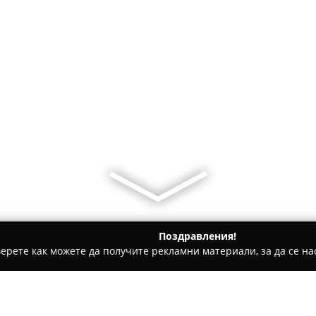
Поздравления!
ерете как можете да получите рекламни материали, за да се нас
ие, Електроматериали - Казанлък
Energy Flow Lumens