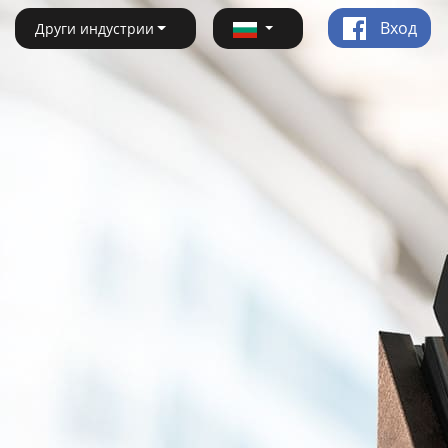
Вход
Други индустрии