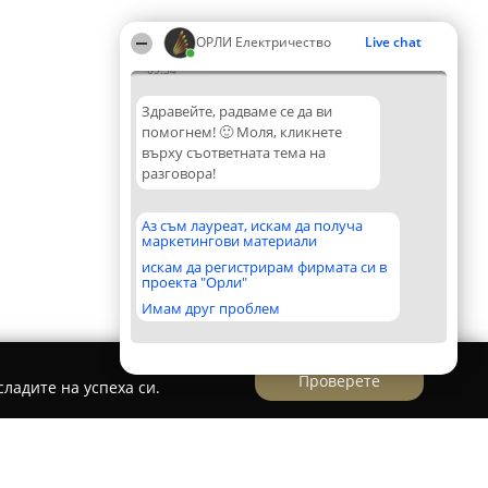
ОРЛИ Електричество
Live chat
09:34
Здравейте, радваме се да ви
помогнем! 🙂 Моля, кликнете
върху съответната тема на
разговора!
Аз съм лауреат, искам да получа
маркетингови материали
искам да регистрирам фирмата си в
проекта "Орли"
Имам друг проблем
Проверете
ладите на успеха си.