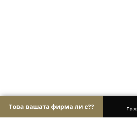
Това вашата фирма ли е??
Пров
Орли Електричество
Електроуслуги, Осветлен