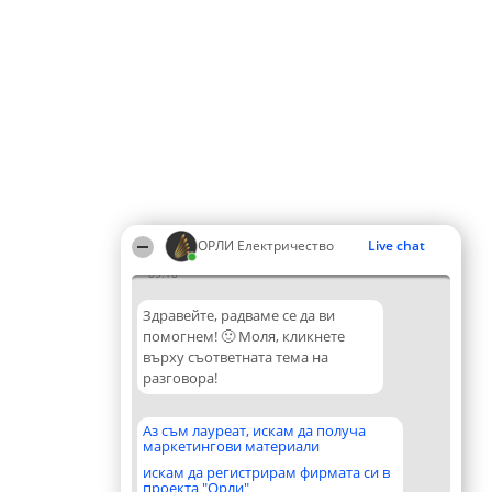
ОРЛИ Електричество
Live chat
09:18
Здравейте, радваме се да ви
помогнем! 🙂 Моля, кликнете
върху съответната тема на
разговора!
Аз съм лауреат, искам да получа
маркетингови материали
искам да регистрирам фирмата си в
проекта "Орли"