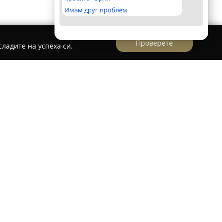
Имам друг проблем
Проверете
ладите на успеха си.
омове и oфиси 24h "Maринови
 широк набор от ВиК и електротехнически
 и офиси, оперирайки в района на София и
над осемгодишен професионален опит, тази
 репутация за предоставяне на надеждни
и ремонтни работи.
учени специалисти, предлага услуги като
 електросистеми, инсталиране на локално или