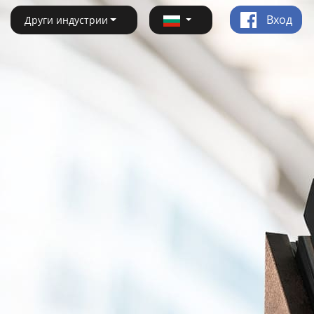
Вход
Други индустрии