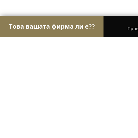
Това вашата фирма ли е??
Пров
Орли Електричество
Електроуслуги, Осветлен
ВиК и Електро услуги по домове 
"Maринови
9.6
(54)
София, Sofia