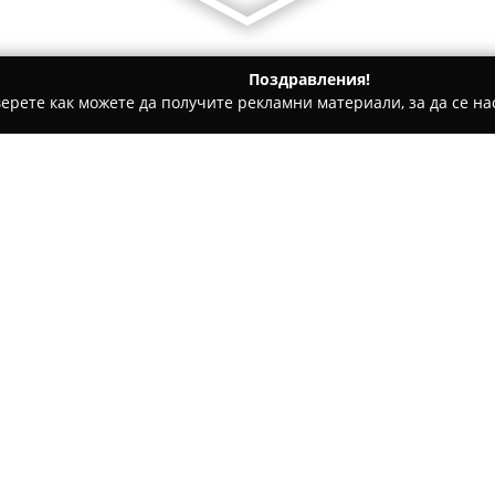
Поздравления!
ерете как можете да получите рекламни материали, за да се нас
ие, Електроматериали - София
ВиК и Електро услуги по д
и oфиси 24h
Относно компанията:
Маринови Услуги
предоставя
услуги, насочени към домове
обкръжаващите я райони. С 
фирма е достигнала стабилна
решения при инсталационни 
Екипът, съставен от добре об
проектиране и изграждане на