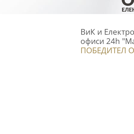
ВиК и Електро
oфиси 24h "M
ПОБЕДИТЕЛ О